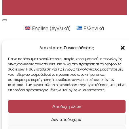
English
(
Αγγλικά
)
Ελληνικά
Διαχείριση Συγκατάθεσης
Για να παρέχουμε την καλύτερη εμπειρία, χρησιμοποιούμε τεχνολογίες
όπως cookies για την αποθήκευση ή/και την πρόσβαση σε πληροφορίες
συσκευών. Η συγκατάθεση για τις εν λόγω τεχνολογίες θα μας επιτρέψει
να επεξεργαστούμε δεδομένα προσωπικού χαρακτήρα, όπως
συμπεριφορά περιήγησης ή μοναδικά αναγνωριστικά σε αυτόν τον
ιστότοπο. Η μη συγκατάθεση ή η ανάκληση της συγκατάθεσης, μπορεί να
επηρεάσει αρνητικά ορισμένες λειτουργίες και δυνατότητες.
Αποδοχή όλων
Δεν αποδέχομαι